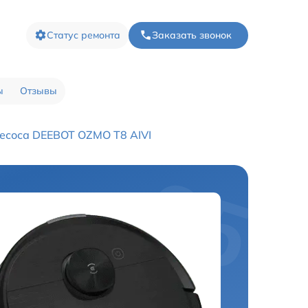
Статус ремонта
Заказать звонок
ы
Отзывы
есоса DEEBOT OZMO T8 AIVI