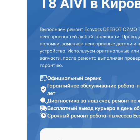
T8 AIVI в Киро
Выполняем ремонт Ecovacs DEEBOT OZMO T8
неисправностей любой сложности. Проводи
поломки, заменяем неисправные детали и 
устройства. Используем оригинальные ил
запчасти, после ремонта выполняем прове
гарантию.
Официальный сервис
Гарантийное обслуживание
робота-п
лет
Диагностика за наш счет,
ремонт по
Бесплатный выезд курьера
в день о
Срочный ремонт
робота-пылесоса Ec