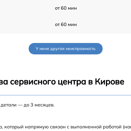
от 60 мин
от 60 мин
8
от 60 мин
У меня другая неисправность
от 60 мин
от 60 мин
ва сервисного центра в Кирове
MO
от 60 мин
O
 детали — до 3 месяцев.
от 60 мин
T
от 60 мин
а, который напрямую связан с выполненной работой (на