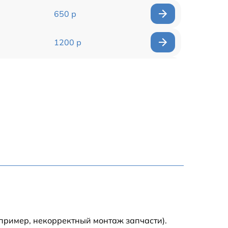
650 р
1200 р
1000 р
650 р
1250 р
350 р
600 р
500 р
пример, некорректный монтаж запчасти).