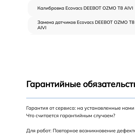
Калибровка Ecovacs DEEBOT OZMO T8 AIVI
Замена датчиков Ecovacs DEEBOT OZMO T8
AIVI
Ремонт двигателя Ecovacs DEEBOT OZMO T
AIVI
Восстановление аккумулятора Ecovacs
DEEBOT OZMO T8 AIVI
Замена датчиков управления, высоты,
движения Ecovacs DEEBOT OZMO T8 AIVI
Гарантийные обязательст
Замена аккумулятора Ecovacs DEEBOT OZ
T8 AIVI
Ремонт цепи питания Ecovacs DEEBOT OZM
Гарантия от сервиса: на установленные нами
T8 AIVI
Что считается гарантийным случаем?
Замена материнской платы Ecovacs DEEBO
OZMO T8 AIVI
Для работ: Повторное возникновение дефект