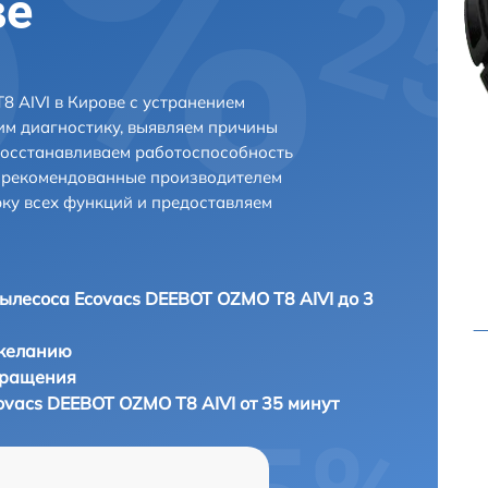
ве
 AIVI в Кирове с устранением
м диагностику, выявляем причины
восстанавливаем работоспособность
и рекомендованные производителем
рку всех функций и предоставляем
ылесоса Ecovacs DEEBOT OZMO T8 AIVI до 3
 желанию
бращения
ovacs DEEBOT OZMO T8 AIVI от 35 минут