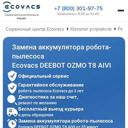
+7 (800) 301-97-75
Ежедневно с 9:00 до 21:00
Сервисный центр Ecovacs
в
Кирове
Сервисный центр Ecovacs
Каталог устройств
Ремо
Замена аккумулятора робота-
пылесоса
Ecovacs DEEBOT OZMO T8 AIVI
Официальный сервис
Гарантийное обслуживание
робота-пылесоса Ecovacs до 3 лет
Диагностика за наш счет,
ремонт по желанию
Бесплатный выезд курьера
в день обращения
Замена аккумулятора робота-пылесоса
Ecovacs DEEBOT OZMO T8 AIVI от 35 минут