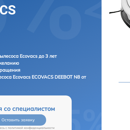
ACS
ылесоса Ecovacs до 3 лет
 желанию
бращения
есоса
Ecovacs ECOVACS DEEBOT N8 от
я со специалистом
Оставить заявку
есь c
политикой конфиденциальности