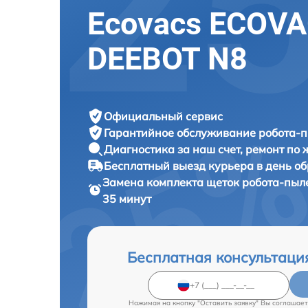
Ecovacs ECOV
DEEBOT N8
Официальный сервис
Гарантийное обслуживание
робота-п
Диагностика за наш счет,
ремонт по
Бесплатный выезд курьера
в день о
Замена комплекта щеток робота-пыл
35 минут
Бесплатная консультаци
Нажимая на кнопку "Оставить заявку" Вы соглашает